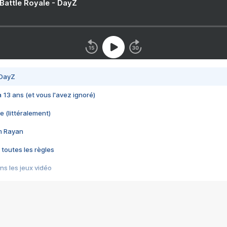
 Battle Royale - DayZ
 DayZ
 a 13 ans (et vous l'avez ignoré)
e (littéralement)
im Rayan
 toutes les règles
s les jeux vidéo
us choquant de Rockstar ? - Le scandale BULLY
e plus moche de Steam
du RÊVE tourne au CAUCHEMAR