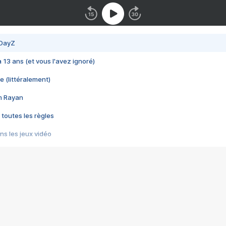
 DayZ
 a 13 ans (et vous l'avez ignoré)
e (littéralement)
im Rayan
 toutes les règles
s les jeux vidéo
us choquant de Rockstar ? - Le scandale BULLY
e plus moche de Steam
du RÊVE tourne au CAUCHEMAR
pendant 8 heures
it… à tort