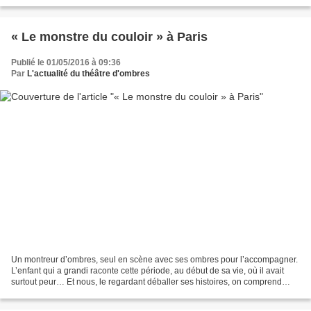
s’invite à la fête. Inconsciente...
« Le monstre du couloir » à Paris
Publié le 01/05/2016 à 09:36
Par
L'actualité du théâtre d'ombres
Un montreur d’ombres, seul en scène avec ses ombres pour l’accompagner.
L’enfant qui a grandi raconte cette période, au début de sa vie, où il avait
surtout peur… Et nous, le regardant déballer ses histoires, on comprend
doucement, que la peur, comme...