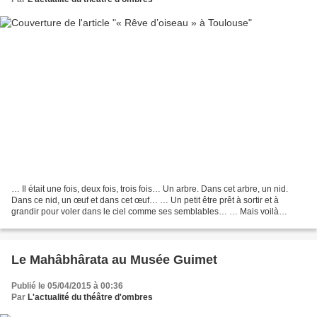
… Il était une fois, deux fois, trois fois… Un arbre. Dans cet arbre, un nid.
Dans ce nid, un œuf et dans cet œuf… … Un petit être prêt à sortir et à
grandir pour voler dans le ciel comme ses semblables… … Mais voilà
Hippopo qui fait du tam tam, du tintamarre,...
Le Mahâbhârata au Musée Guimet
Publié le 05/04/2015 à 00:36
Par
L'actualité du théâtre d'ombres