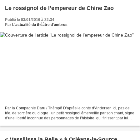
Le rossignol de l’empereur de Chine Zao
Publié le 03/01/2016 à 22:34
Par
L'actualité du théâtre d'ombres
Par la Compagnie Daru / Thémpô D’après le conte d’Andersen Ici, pas de
fée, de sorcière ou d’ogre : un petit rossignol émerveille par son chant, signe
d’une liberté inconnue des personnages de l’histoire, qui finissent par lui
préférer un oiseau mécanique,...
« Vassilissa la Belle » à Orléans-la-Source