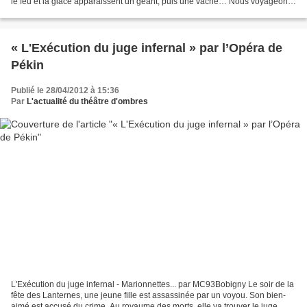
le feu et la glace apparaissent un géant, puis une vache… Nous voyageons
dans un temps lointain, joyeux...
« L'Exécution du juge infernal » par l’Opéra de
Pékin
Publié le 28/04/2012 à 15:36
Par
L'actualité du théâtre d'ombres
L'Exécution du juge infernal - Marionnettes... par MC93Bobigny Le soir de la
fête des Lanternes, une jeune fille est assassinée par un voyou. Son bien-
aimé est accusé du crime. Au royaume des morts, elle va trouver le juge