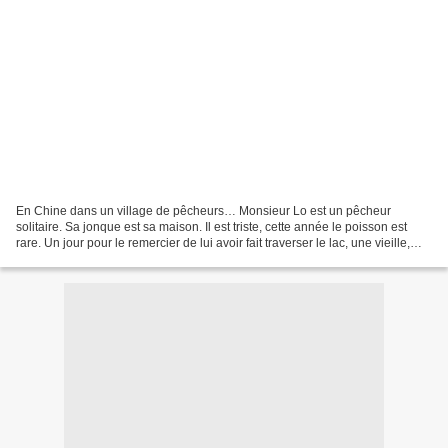
En Chine dans un village de pêcheurs… Monsieur Lo est un pêcheur
solitaire. Sa jonque est sa maison. Il est triste, cette année le poisson est
rare. Un jour pour le remercier de lui avoir fait traverser le lac, une vieille,
vieille femme lui offre quelques...